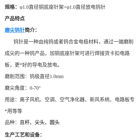
规格：
φ1.0直径铜底座针架+φ1.0直径放电钨针
产品特点
磨尖钨针
简介：
钨针是一种由纯钨或者钨合金电极材料，通过一端磨削
成尖的一种钨产品，加铜底座针架可进行焊接货卡扣电路
板，更*好的导电及放电。
磨削范围：钨极直径1.0mm
磨尖角度：0
-70°
用途：离子风机、空调、空气净化器、新风系统、电路板专
*用等等
品种：直
杆、尖头、圆头
生产工艺和设备：