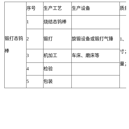
序号
生产工艺
生产设备
质量
1
烧结态钨棒
锻打态钨
2
锻打
旋锻设备或锻打气锤
1、
棒
寸；
3
机加工
车床、磨床等
量；
4
检验
5
包装