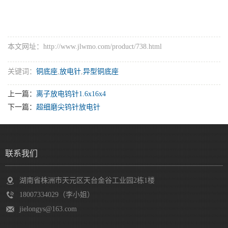
本文网址：http://www.jlwmo.com/product/738.html
关键词：
铜底座
,
放电针
,
异型铜底座
上一篇：
离子放电钨针1.6x16x4
下一篇：
超细磨尖钨针放电针
联系我们
湖南省株洲市天元区天台金谷工业园2栋1楼
18007334029（李小姐）
jielongys@163.com