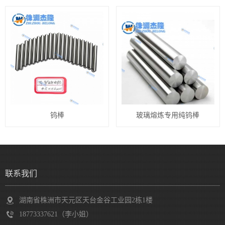
钨棒
玻璃熔炼专用纯钨棒
联系我们
湖南省株洲市天元区天台金谷工业园2栋1楼
18773337621（李小姐）