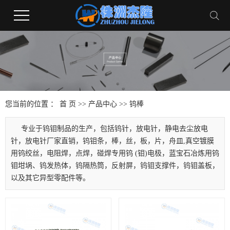
您当前的位置 ：
首 页
>>
产品中心
>>
钨棒
专业于钨钼制品的生产，包括钨针，放电针，静电去尘放电
针，放电针厂家直销，钨钼条，棒，丝，板，片，舟皿,真空镀膜
用钨绞丝，电阻焊，点焊，碰焊专用钨 (钼)电极，蓝宝石冶炼用钨
钼坩埚、钨发热体，钨隔热筒，反射屏，钨钼支撑件，钨钼盖板，
以及其它异型零配件等。