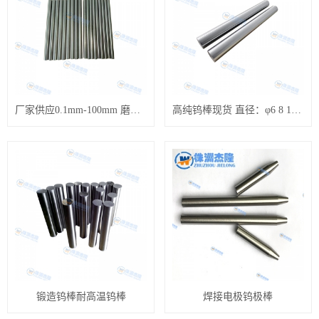
厂家供应0.1mm-100mm 磨光钨棒 黑皮钨棒
高纯钨棒现货 直径：φ6 8 10 12 15 16 18mm钨杆 磨光面
锻造钨棒耐高温钨棒
焊接电极钨极棒