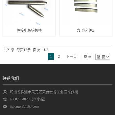
焊接电极钨极棒
方形钨电极
共21条
每页12条
页次：1/2
1
2
下一页
尾页
联系我们
湖南省株洲市天元区天台金谷工业园2栋1楼
18007334029（李小姐）
jielongys@163.com