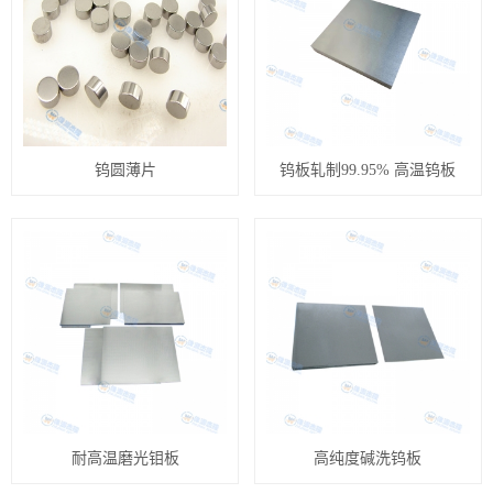
钨圆薄片
钨板轧制99.95% 高温钨板
耐高温磨光钼板
高纯度碱洗钨板