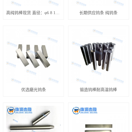
高纯钨棒现货 直径：φ6 8 10 12 15 16 18mm钨杆 磨光面
长期供应钨条 纯钨条
优选磨光钨条
锻造钨棒耐高温钨棒