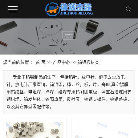
您当前的位置 ：
首 页
>>
产品中心
>>
钨钼板材类
专业于钨钼制品的生产，包括钨针，放电针，静电去尘放电
针，放电针厂家直销，钨钼条，棒，丝，板，片，舟皿,真空镀膜
用钨绞丝，电阻焊，点焊，碰焊专用钨 (钼)电极，蓝宝石冶炼用钨
钼坩埚、钨发热体，钨隔热筒，反射屏，钨钼支撑件，钨钼盖板，
以及其它异型零配件等。