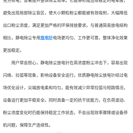
充分荷电，显著提升整体除尘效率。它能够形成连续稳定的电晕层，
避免出现局部除尘盲区，使大小颗粒粉尘都能被有效吸附，大幅降低
出口粉尘浓度，满足更加严格的环保排放要求。与普通简易放电结构
相比，静电除尘专用
放电针
电场更均匀、工作更可靠，整体净化效果
更加稳定。
用户常会担心，静电除尘放电针在高浓度粉尘冲击下，容易出现
闪络、拉弧等现象，影响设备安全运行。优质静电除尘放电针经过电
场优化设计，尖端放电柔和均匀，能有效减少异常拉弧与短路情况，
设备运行更加平稳安全。同时具备一定的抗干扰能力，在负荷波动、
粉尘浓度变化时仍能保持稳定工作状态，不会出现效率骤降或设备停
机问题，保障生产连续性。