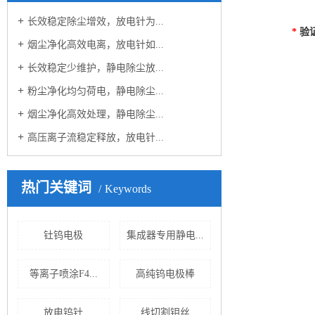
长效稳定除尘增效，放电针为...
*
验
烟尘净化高效电离，放电针如...
长效稳定少维护，静电除尘放...
粉尘净化均匀荷电，静电除尘...
烟尘净化高效处理，静电除尘...
高压离子流稳定释放，放电针...
热门关键词
Keywords
钍钨电极
集成器专用静电...
等离子喷涂F4...
高纯钨电极棒
放电钨针
线切割钼丝