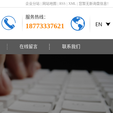
企业分站
|
网站地图
|
RSS
|
XML
|
您暂无新询盘信息！
服务热线：
18773337621
在线留言
联系我们